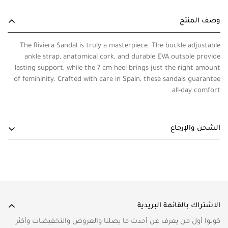
وصف المنتج
The Riviera Sandal is truly a masterpiece. The buckle adjustable
ankle strap, anatomical cork, and durable EVA outsole provide
lasting support, while the 7 cm heel brings just the right amount
of femininity. Crafted with care in Spain, these sandals guarantee
all-day comfort.
الشحن والإرجاع
الشحن والتوصيل
الشحن العادي خلال ١ إلى ٧ أيام عمل خارج دولة الإمارات العربية
المتحدة
رسوم الشحن في دولة الإمارات العربية المتحدة هي 25 درهماً
الاشتراك بالقائمة البريدية
(خمسة وعشرون درهماً).
كونوا أول من يعرف عن أحدث ما يصلنا والعروض والتخفيضات وأكثر
تعتمد رسوم الشحن في دول مجلس التعاون الخليجي على الوزن